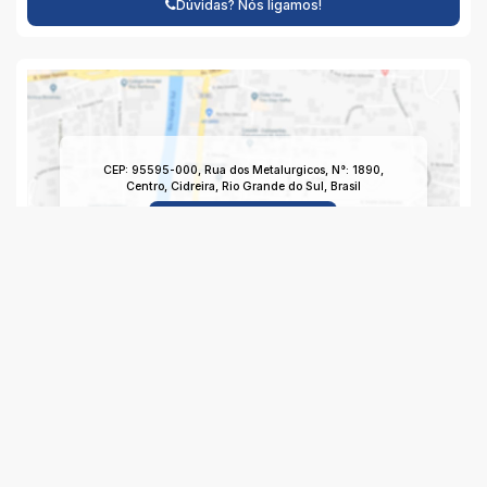
Dúvidas? Nós ligamos!
CEP: 95595-000
,
Rua dos Metalurgicos
,
N°:
1890
,
Centro
,
Cidreira
,
Rio Grande do Sul
,
Brasil
Clique aqui para ver o
Mapa
Imagem da Rua do Imóvel