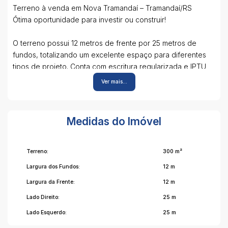
Terreno à venda em Nova Tramandaí – Tramandaí/RS
Ótima oportunidade para investir ou construir!
O terreno possui 12 metros de frente por 25 metros de
fundos, totalizando um excelente espaço para diferentes
tipos de projeto. Conta com escritura regularizada e IPTU
em dia, garantindo mais segurança na negociação.
Ver mais...
Localizado em região privilegiada, próximo a comércios
locais e com grande potencial de valorização, é ideal para
quem busca tranquilidade sem abrir mão da conveniência.
Medidas do Imóvel
Para mais informações e agendamento de visitas, entre em
contato:
Terreno:
300 m²
Imobiliária GG Imóveis – Tramandaí
Largura dos Fundos:
12 m
📍 Av. Fernando Amaral, nº 805, sala 01
Largura da Frente:
12 m
📞 (5198026-2424
Estamos à disposição para melhor atendê-lo!
Lado Direito:
25 m
Lado Esquerdo:
25 m