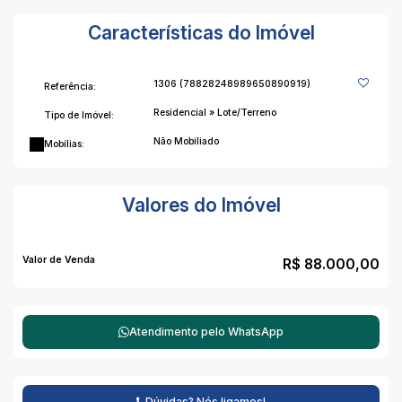
Características do Imóvel
1306
(78828248989650890919)
Referência:
Residencial
»
Lote/Terreno
Tipo de Imóvel:
Não Mobiliado
Mobílias:
Valores do Imóvel
Valor de Venda
R$
88.000,00
Atendimento pelo
WhatsApp
Dúvidas? Nós ligamos!