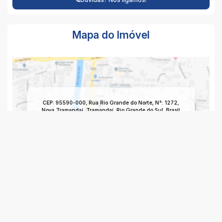
Mapa do Imóvel
CEP: 95590-000
,
Rua Rio Grande do Norte
,
N°:
1272
,
Nova Tramandaí
,
Tramandaí
,
Rio Grande do Sul
,
Brasil
Clique aqui para ver o
Mapa
Imagem da Rua do Imóvel