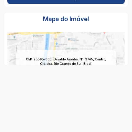
Mapa do Imóvel
CEP: 95595-000
,
Osvaldo Aranha
,
N°:
3745
,
Centro
,
Cidreira
,
Rio Grande do Sul
,
Brasil
Clique aqui para ver o
Mapa
Imagem da Rua do Imóvel