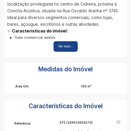
localização privilegiada no centro de Cidreira, próxima à
Concha Acústica, situada na Rua Osvaldo Aranha nº 3745.
Ideal para diversos segmentos comerciais, como lojas,
bares, açougue, escritórios e outras atividades.
✨
Características do imóvel:
Sala comercial ampla
Banheiro social
Ver mais...
Excelente localização com boa visibilidade
Fácil acesso e grande potencial comercial
✅
Aluguel facilitado:
Medidas do Imóvel
Sem necessidade de caução
Sem fiador
Locação através do seguro Credpago
Área Útil:
100 m²
🔧 O imóvel está passando por pequenas melhorias e
poderá apresentar alterações em relação às fotos atuais.
📞 Agende sua visita:
Características do Imóvel
👤 Cristian Gouvêa
📱 (51) 9 8026-2424
375
(294612650573)
Referência:
🏢 GG Imóveis – Cidreira