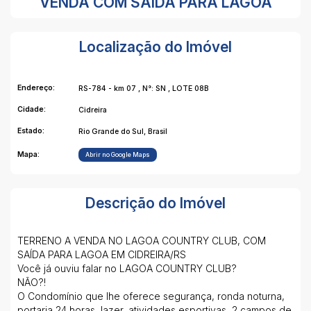
VENDA COM SAÍDA PARA LAGOA
Localização do Imóvel
Endereço:
RS-784 - km 07
,
N°:
SN
,
LOTE 08B
Cidade:
Cidreira
Estado:
Rio Grande do Sul, Brasil
Mapa:
Abrir no Google Maps
Descrição do Imóvel
TERRENO A VENDA NO LAGOA COUNTRY CLUB, COM
SAÍDA PARA LAGOA EM CIDREIRA/RS
Você já ouviu falar no LAGOA COUNTRY CLUB?
NÃO?!
O Condomínio que lhe oferece segurança, ronda noturna,
portaria 24 horas, lazer, atividades esportivas, 2 campos de