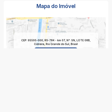
Mapa do Imóvel
CEP: 95595-000
,
RS-784 - km 07
,
N°:
SN
,
LOTE 08B
,
Cidreira
,
Rio Grande do Sul
,
Brasil
Clique aqui para ver o
Mapa
Imagem da Rua do Imóvel