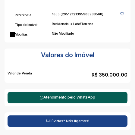
1665
(29512121395903988568)
Referência:
Residencial
»
Lote/Terreno
Tipo de Imóvel:
Não Mobiliado
Mobílias:
Valores do Imóvel
Valor de Venda
R$
350.000,00
Atendimento pelo
WhatsApp
Dúvidas? Nós ligamos!