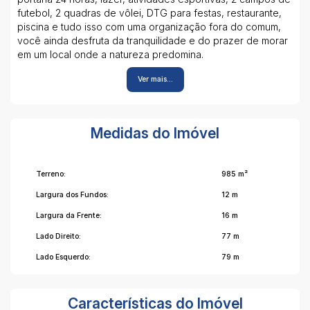
futebol, 2 quadras de vôlei, DTG para festas, restaurante,
piscina e tudo isso com uma organização fora do comum,
você ainda desfruta da tranquilidade e do prazer de morar
em um local onde a natureza predomina.
Se você sonha em morar em um lugar como esse agende
Ver mais...
sua visita!
ESTUDA ENTRADA E SALDO PARCELADO DIRETO
ESTUDA RECEBER UM VEÍCULO COMO PARTE DO
PAGAMENTO
Medidas do Imóvel
ESTUDA PERMUTA
ESTUDA PROPOSTAS
Para mais informações entre em contato: Flaví Ferreira
Terreno:
985 m²
(51)996080176
Largura dos Fundos:
12 m
Largura da Frente:
16 m
Lado Direito:
77 m
Lado Esquerdo:
79 m
Características do Imóvel