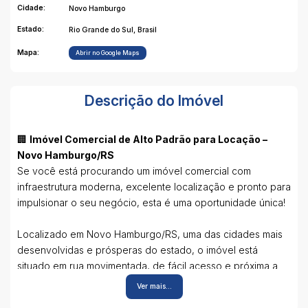
Cidade:
Novo Hamburgo
Estado:
Rio Grande do Sul, Brasil
Mapa:
Abrir no Google Maps
Descrição do Imóvel
🏢
Imóvel Comercial de Alto Padrão para Locação –
Novo Hamburgo/RS
Se você está procurando um imóvel comercial com
infraestrutura moderna, excelente localização e pronto para
impulsionar o seu negócio, esta é uma oportunidade única!
Localizado em Novo Hamburgo/RS, uma das cidades mais
desenvolvidas e prósperas do estado, o imóvel está
situado em rua movimentada, de fácil acesso e próxima a
diversos comércios e serviços, garantindo visibilidade e
Ver mais...
praticidade.