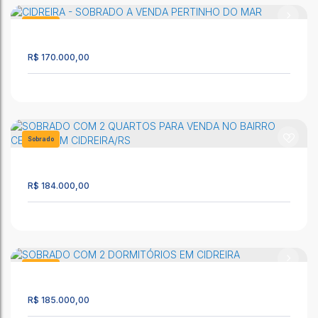
Sobrado
1387
R$
170.000,00
Apartamento dois dormitórios a venda em Cidreira/RS.
CEP: 95595-000
,
Rua Altemar Dutra
,
N°:
1972
,
Apto 112
,
Cidreira
Sobrado
,
Rio Grande do Sul
,
Brasil
1294
90m²
2
1
2
R$
184.000,00
CIDREIRA - SOBRADO A VENDA PERTINHO DO MAR
CEP: 95595-000
,
Dalva de Oliveira
,
N°:
484
,
Cidreira
,
Rio
Grande do Sul
,
Brasil
Sobrado
2416
60m²
3
1
1
R$
185.000,00