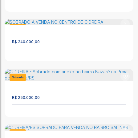
SOBRADO COM 2 QUARTOS PARA VENDA NO BAIRRO
CENTRO EM CIDREIRA/RS
CEP: 95595-000
,
Getúlio Vargas
,
N°:
3242
,
APTO 102
,
Centro
,
Sobrado
Cidreira
,
Rio Grande do Sul
,
Brasil
2351
R$
240.000,00
80m²
2
2
1
SOBRADO COM 2 DORMITÓRIOS EM CIDREIRA
CEP: 95595-000
,
Rua Clara Nunes
,
N°:
1210
,
Salinas
,
Cidreira
Sobrado
,
Rio Grande do Sul
,
Brasil
1617
33m²
2
2
R$
250.000,00
SOBRADO A VENDA NO CENTRO DE CIDREIRA
CEP: 95595-000
,
Rua Silveira Martins
,
N°:
21
,
Centro
,
Cidreira
,
Rio Grande do Sul
,
Brasil
Sobrado