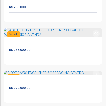
1035
50m²
2
2
1
R$
250.000,00
CIDREIRA - Sobrado com anexo no bairro Nazaré na Praia de
Cidreira/RS
CEP: 95595-000
,
5A
,
N°:
1227
,
Cidreira
,
Rio Grande do Sul
,
Sobrado
Brasil
1442
75m²
3
2
1
R$
265.000,00
CIDREIRA/RS SOBRADO PARA VENDA NO BAIRRO SALINAS
CEP: 95595-000
,
Rua Altemar Dutra
,
Sobrado
,
Cidreira
,
Rio
Grande do Sul
,
Brasil
Sobrado
1494
87m²
2
3
1
R$
270.000,00