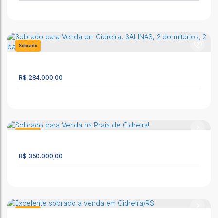
CIDREIRA/RS EXCELENTE SOBRADO NO CENTRO
CEP: 95595-000
,
Av Mostardeiro
,
N°:
3834
,
Centro
,
Cidreira
,
Sobrado
Rio Grande do Sul
,
Brasil
1069
2
2
1
R$
284.000,00
Sobrado 2 dormitórios para Venda em Cidreira, SALINAS
CEP: 95595-000
,
Manoel Braz de Lima
,
N°:
3597
,
Ap. 102
,
Salinas
,
Cidreira
,
Rio Grande do Sul
,
Brasil
Sobrado
1090
85m²
2
3
1
R$
350.000,00
Sobrado para Venda em Cidreira, SALINAS, 2 dormitórios, 2
banheiros
CEP: 95595-000
,
Manoel Braz de Lima
,
N°:
5101
,
Apto 101
,
Sobrado
Salinas
,
Cidreira
,
Rio Grande do Sul
,
Brasil