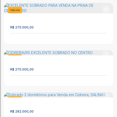
LAGOA COUNTRY CLUB CIDREIRA - SOBRADO 3
DORMITÓRIOS A VENDA
CEP: 95595-000
,
RS-784 - km 07
,
N°:
SN
,
CASA 7
,
Cidreira
,
Sobrado
Rio Grande do Sul
,
Brasil
113
100m²
3
2
1
R$
270.000,00
CIDREIRA/RS EXCELENTE SOBRADO NO CENTRO
CEP: 95595-000
,
Av Mostardeiro
,
N°:
3830
,
Centro
,
Cidreira
,
Rio Grande do Sul
,
Brasil
Sobrado
2591
2
2
1
R$
270.000,00
EXCELENTE SOBRADO PARA VENDA NA PRAIA DE
CIDREIRA/RS!
CEP: 95595-000
,
Rua Borges de Medeiros
,
N°:
240
,
Sobrado
,
Sobrado
Centro
,
Cidreira
,
Rio Grande do Sul
,
Brasil
1463
R$
282.000,00
101m²
2
2