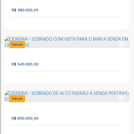
132
R$
380.000,00
75m²
2
2
Sobrado para Venda na Praia de Cidreira!
CEP: 95595-000
,
Rua Noel Rosa
,
N°:
136
,
Salinas
,
Cidreira
,
Sobrado
Rio Grande do Sul
,
Brasil
1272
83m²
2
3
1
R$
540.000,00
Excelente sobrado a venda em Cidreira/RS
CEP: 95595-000
,
Assis Brasil
,
N°:
2200
,
Nazaré
,
Cidreira
,
Rio
Grande do Sul
,
Brasil
Sobrado
1631
130m²
3
2
1
R$
850.000,00