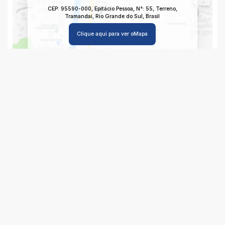
CEP: 95590-000
,
Epitácio Pessoa
,
N°:
55
,
Terreno
,
Tramandaí
,
Rio Grande do Sul
,
Brasil
Clique aqui para ver o
Mapa
Imagem da Rua do Imóvel
CEP: 95590-000
,
Epitácio Pessoa
,
N°:
55
,
Terreno
,
Tramandaí
,
Rio Grande do Sul
,
Brasil
Clique aqui e veja a
Imagem da Rua
para o Imóvel