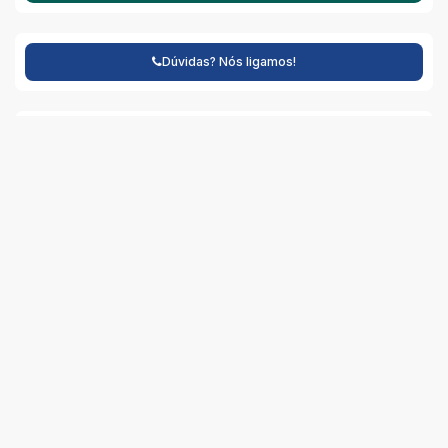
Dúvidas? Nós ligamos!
Mapa do Imóvel
CEP: 95595-000
,
Manoel Braz de Lima
,
N°:
1465
,
Cidreira
,
Rio Grande do Sul
,
Brasil
Clique aqui para ver o
Mapa