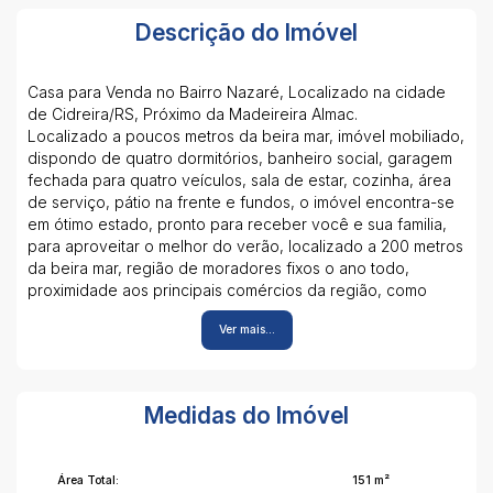
Descrição do Imóvel
Casa para Venda no Bairro Nazaré, Localizado na cidade
de Cidreira/RS, Próximo da Madeireira Almac.
Localizado a poucos metros da beira mar, imóvel mobiliado,
dispondo de quatro dormitórios, banheiro social, garagem
fechada para quatro veículos, sala de estar, cozinha, área
de serviço, pátio na frente e fundos, o imóvel encontra-se
em ótimo estado, pronto para receber você e sua familia,
para aproveitar o melhor do verão, localizado a 200 metros
da beira mar, região de moradores fixos o ano todo,
proximidade aos principais comércios da região, como
bares, restaurantes, escolas, farmácias, supermercados e
Ver mais...
madeireiras. IPTU R$ 1.400,00. Para maiores informações:
Para maiores informações: Cristian Gouvea
51 98026-2424
Medidas do Imóvel
Área Total:
151 m²