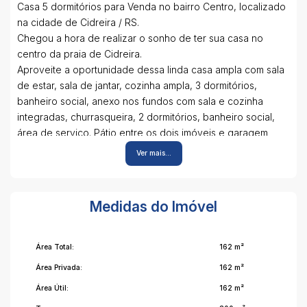
Casa 5 dormitórios para Venda no bairro Centro, localizado
na cidade de Cidreira / RS.
Chegou a hora de realizar o sonho de ter sua casa no
centro da praia de Cidreira.
Aproveite a oportunidade dessa linda casa ampla com sala
de estar, sala de jantar, cozinha ampla, 3 dormitórios,
banheiro social, anexo nos fundos com sala e cozinha
integradas, churrasqueira, 2 dormitórios, banheiro social,
área de serviço. Pátio entre os dois imóveis e garagem
extensa da frente aos fundos.
Ver mais...
Ótima localização na Avenida Central próximo ao posto 24h.
Caso tenha interesse de saber mais sobre esse e outros
Medidas do Imóvel
imóveis, entre em contato conosco.
Nossa equipe fica a sua disposição!
Estuda Propostas!
Área Total:
162 m²
Para mais informações entre em contato: Cristian Gouvêa
Área Privada:
162 m²
(51) 9-8026-2424
Área Útil:
162 m²