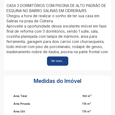
CASA 3 DORMITÓRIOS COM PISCINA DE ALTO PADRÃO DE
ESQUINA NO BAIRRO SALINAS EM CIDREIRA/RS
Chegou a hora de realizar o sonho de ter sua casa em
Salinas na praia de Cidreira.
Aproveite a oportunidade desse excelente imóvel em fase
final de reforma com 3 dormitórios, sendo 1 suíte, sala,
cozinha planejada com tampa de mármore, área para
ferramenta, garagem para dois carros com churrasqueira,
todo imóvel com piso de porcelanato, rodapé de gesso,
madeiramento nobre de itaúba, piscina na parte frontal com
cerâmica em volta, cerca de vidro temperado, artigos de
Ver mais...
decoração no imóvel, região nobre com moradores e
veranistas, apenas 50m do mar, vale a pena conferir,
agende sua visita!
ESTUDA PROPOSTAS Á VISTA
Medidas do Imóvel
Área Total:
160 m²
Área Privada:
116 m²
Área Útil:
116 m²