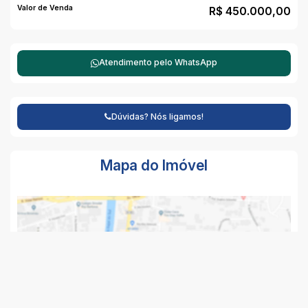
Valor de Venda
R$
450.000,00
Atendimento pelo
WhatsApp
Dúvidas? Nós ligamos!
Mapa do Imóvel
CEP: 95590-000
,
Av. Flores da Cunha
,
N°:
4310
,
Tramandaí
,
Rio Grande do Sul
,
Brasil
Clique aqui para ver o
Mapa