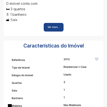
O imóvel conta com:
🛏️ 3 quartos
🚿 1 banheiro
🛋️ Sala
🍽️ Cozinha
Ver mais...
🏠 Área fechada
🌳 Pátio amplo
🔥 Churrasqueira
Características do Imóvel
Espaço perfeito para reunir a família e aproveitar momentos
especiais!
2412
Referência:
Residencial
»
Casa
Tipo de Imóvel:
📲 Entre em contato para mais informações:
Usado
Estágio do Imóvel:
📞 (51)98026-2424
3
Quartos:
1
Sala:
Agende sua visita e aproveite essa oportunidade!
1
Banheiro:
Não Mobiliado
Mobílias: