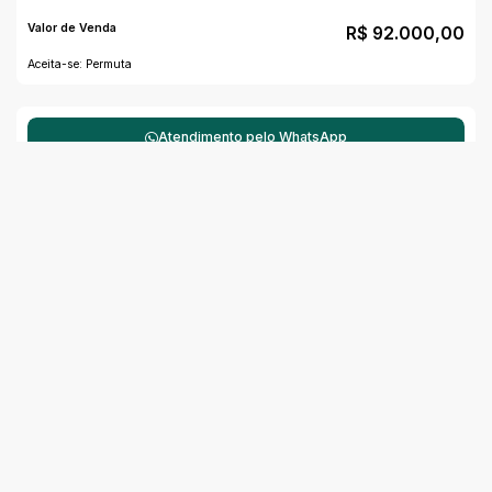
Valor de Venda
R$
92.000,00
Aceita-se: Permuta
Atendimento pelo
WhatsApp
Dúvidas? Nós ligamos!
Mapa do Imóvel
CEP: 95599-000
,
Rua Olmira Pereira Gamba
,
N°:
345
,
Casa
,
Centro
,
Balneário Pinhal
,
Rio Grande do Sul
,
Brasil