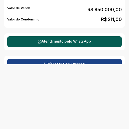
Valor de Venda
R$
850.000,00
R$
211,00
Valor do Condominio
Atendimento pelo
WhatsApp
Dúvidas? Nós ligamos!
Mapa do Imóvel
CEP: 95590-000
,
Rua Humaitá
,
N°:
522
,
Centro
,
Tramandaí
,
Rio Grande do Sul
,
Brasil