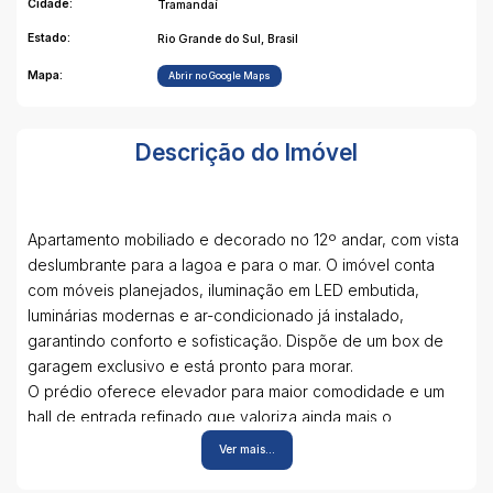
Cidade:
Tramandaí
Estado:
Rio Grande do Sul, Brasil
Mapa:
Abrir no Google Maps
Descrição do Imóvel
Apartamento mobiliado e decorado no 12º andar, com vista
deslumbrante para a lagoa e para o mar. O imóvel conta
com móveis planejados, iluminação em LED embutida,
luminárias modernas e ar-condicionado já instalado,
garantindo conforto e sofisticação. Dispõe de um box de
garagem exclusivo e está pronto para morar.
O prédio oferece elevador para maior comodidade e um
hall de entrada refinado que valoriza ainda mais o
ambiente. Perfeito para quem busca qualidade de vida e
Ver mais...
uma localização privilegiada.
Para mais informações entre em contato (51)98026-2424