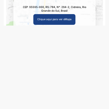
CEP: 95595-000
,
RS-784
,
N°:
294-2
,
Cidreira
,
Rio
Grande do Sul
,
Brasil
Clique aqui para ver o
Mapa
Imagem da Rua do Imóvel
CEP: 95595-000
,
RS-784
,
N°:
294-2
,
Cidreira
,
Rio
Grande do Sul
,
Brasil
Clique aqui e veja a
Imagem da Rua
para o Imóvel