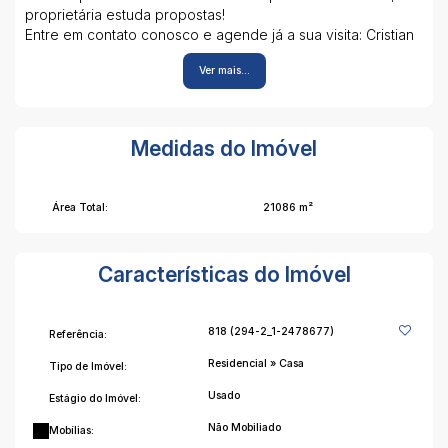
proprietária estuda propostas!
Entre em contato conosco e agende já a sua visita: Cristian
Gouvêa: (51) 98026-2424.
Ver mais...
Medidas do Imóvel
Área Total:
21086 m²
Características do Imóvel
818
(294-2_1-2478677)
Referência:
Residencial
»
Casa
Tipo de Imóvel:
Usado
Estágio do Imóvel:
Não Mobiliado
Mobílias: