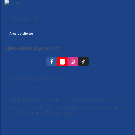
Atendimento
Área do cliente
ggimoveisoficial@gmail.com
Cidreira - Ótimo terreno de esquina, pronto para construir!!
CEP: 95595-000
,
Jacobe do Bandolin
,
N°:
201
,
Ao lado do número
201
,
Cidreira
,
Rio Grande do Sul
,
Brasil
Contatos (51)98026-2424
Onde Estamos: Cidreira Rua Osvaldo Aranha, 3750
Centro - Cidreira, RS Tramandaí Av. Fernando Amaral,
N° 805 Centro - Tramandaí, RS