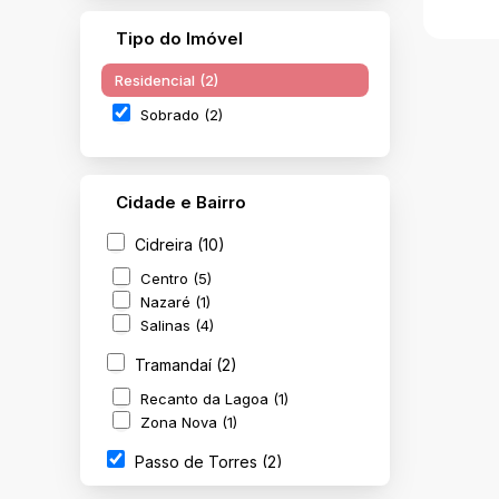
Tipo do Imóvel
Residencial (2)
Sobrado (2)
Cidade e Bairro
Pass
Cidreira (10)
para
C
Centro (5)
Passo
Nazaré (1)
Salinas (4)
Tramandaí (2)
Recanto da Lagoa (1)
Zona Nova (1)
Passo de Torres (2)
Balneário Rosa do Mar (1)