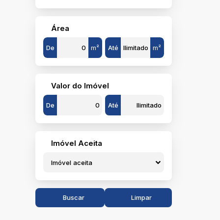
Área
De
m²
Até
m²
Valor do Imóvel
De
Até
Imóvel Aceita
Imóvel aceita
Buscar
Limpar