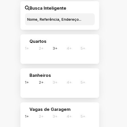
Centro (1)
Busca Inteligente
Capão da Canoa (1)
Centro (1)
Imbé (1)
Quartos
Centro (1)
1+
2+
3+
4+
5+
Palmares do Sul (1)
Quintão (1)
Banheiros
1+
2+
3+
4+
5+
Vagas de Garagem
1+
2+
3+
4+
5+