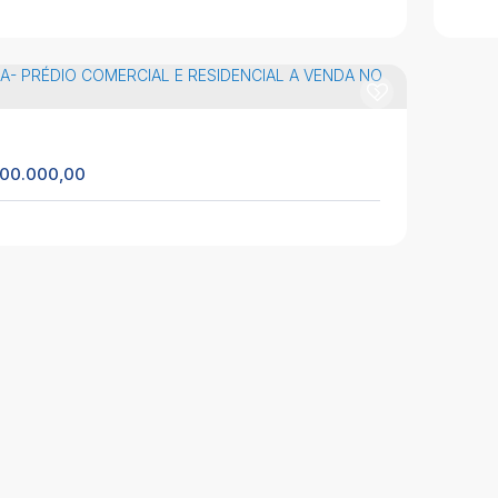
EÁRIO PINHAL/RS - PRÉDIO COMERCIAL PARA
PAR
DA!
sa
EP: 95599-000
,
AV EMANCIPAÇÃO 382
,
N°:
382
,
loja
,
ro
,
Balneário Pinhal
,
Rio Grande do Sul
,
Brasil
Lib
315m²
4
1
1
00.000,00
io Comercial para Venda em Cidreira, HILDO
Pré
EGUETH
EP: 95595-000
,
Mostardeiro
,
N°:
517 -
,
Cidreira
,
rande do Sul
,
Brasil
Cen
600m²
EIRA- PRÉDIO COMERCIAL E RESIDENCIAL A
DA NO CENTRO!
EP: 95595-000
,
Fausto Borba Prates
,
N°:
3695
,
IO
,
Centro
,
Cidreira
,
Rio Grande do Sul
,
Brasil