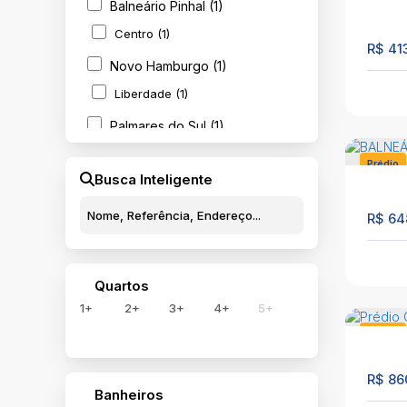
Balneário Pinhal (1)
100
Rural (1)
Centro (1)
R$
41
Terreno (1)
Novo Hamburgo (1)
Préd
Liberdade (1)
Cidr
C
Palmares do Sul (1)
Cent
Quintão (1)
Prédio
Busca Inteligente
83
R$
64
Préd
Quartos
C
Cidre
1+
2+
3+
4+
5+
Prédio
1240
R$
86
Banheiros