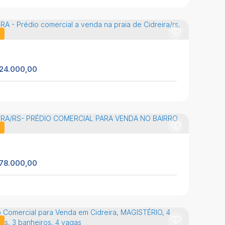
o
24.000,00
REIRA - Prédio Comercial para Venda!
CEP: 95595-000
,
Av. Podalirio Machado
,
N°:
2261
,
loja
,
reira
,
Rio Grande do Sul
,
Brasil
o
300m²
78.000,00
REIRA - Prédio comercial a venda na praia de
reira/rs, Centro
CEP: 95595-000
,
Rua União
,
N°:
828
,
Centro
,
reira
,
Rio Grande do Sul
,
Brasil
o