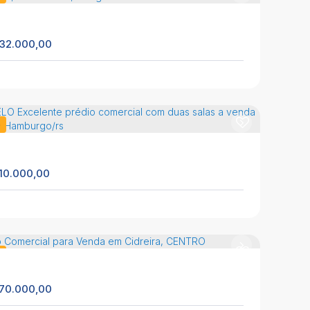
216m²
3
1
1
32.000,00
DREIRA/RS- PRÉDIO COMERCIAL PARA VENDA NO
IRRO SALINAS!
CEP: 95595-000
,
Rua Sergio Bitencourt
,
N°:
222
,
reira
,
Rio Grande do Sul
,
Brasil
o
277m²
10.000,00
dio Comercial para Venda em Cidreira,
ISTÉRIO, 4 dormitórios, 3 banheiros, 4 vagas
CEP: 95599-000
,
Rua Erechim
,
N°:
786
,
Balneário
hal
,
Rio Grande do Sul
,
Brasil
o
254m²
4
3
4
70.000,00