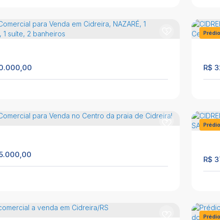
Prédi
475
0.000,00
R$
3
TÃO - PRÉDIO COMERCIAL A VENDA NA PRAIA
CID
EP: 95540-000
,
Rua Arlindo Bindauer
,
N°:
221
,
tão
,
Palmares do Sul
,
Rio Grande do Sul
,
Brasil
Cid
Prédi
65m²
1
1
1205
5.000,00
R$
3
io Comercial para Venda em Cidreira, NAZARÉ, 1
CID
itório, 1 suíte, 2 banheiros
Cid
EP: 95595-000
,
AV FAUSTO BORBA PRATES, 5890
,
890
,
Cidreira
,
Rio Grande do Sul
,
Brasil
Cid
Prédi