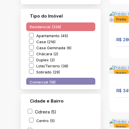
Tipo do Imóvel
Prédio
Residencial (338)
1290
Apartamento (45)
R$
28
Casa (216)
Casa Geminada (6)
QUIN
Chácara (2)
Duplex (2)
C
Lote/Terreno (38)
Quin
Sobrado (29)
Prédio
Comercial (18)
76
R$
34
Comercial (1)
Prédio (13)
Cidade e Bairro
Salas Comerciais (3)
Préd
Terreno (1)
Cidreira (5)
dorm
C
Misto (1)
Centro (5)
N°:
5
Prédio
Residencial e Comercial (1)