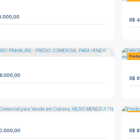
120m²
1
2
504
3.000,00
R$
4
io Comercial para Venda no Centro da praia de
CI
eira!
BA
EP: 95595-000
,
Osvaldo Aranha
,
N°:
3772
,
Prédio
,
ro
,
Cidreira
,
Rio Grande do Sul
,
Brasil
Cid
Prédi
200m²
3
2
1
1257
8.000,00
R$
8
io comercial a venda em Cidreira/RS
Pré
MAG
EP: 95595-000
,
Osvaldo Aranha
,
N°:
2367
,
Centro
,
ira
,
Rio Grande do Sul
,
Brasil
Pin
Prédi
299m²
3
2
1
1237
0.000,00
R$
8