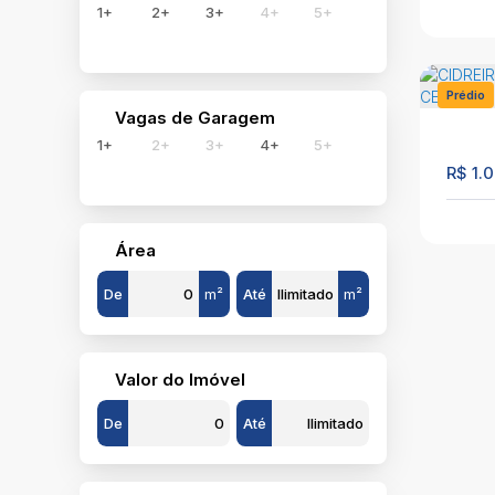
1+
2+
3+
4+
5+
BALN
VEN
C
Cent
Prédio
Vagas de Garagem
117
1+
2+
3+
4+
5+
R$
1.0
Préd
MEN
Área
C
Rio G
De
m²
Até
m²
Valor do Imóvel
De
Até
CIDR
VEN
C
PRÉD