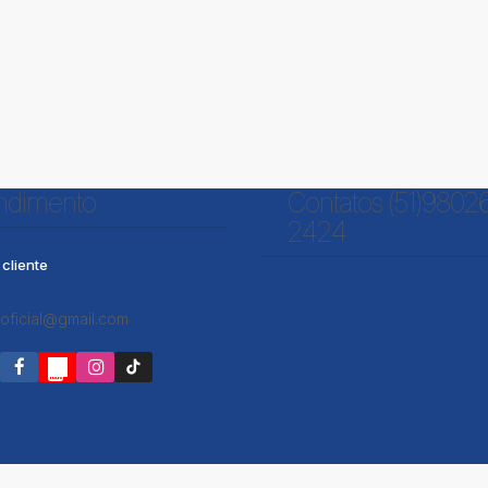
200m²
1
1
ndimento
Contatos (51)9802
2424
cliente
oficial@gmail.com