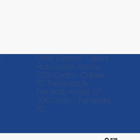
6-
Onde Estamos: Cidreira
Rua Osvaldo Aranha,
3750 Centro - Cidreira,
RS Tramandaí Av.
Fernando Amaral, N°
805 Centro - Tramandaí,
RS