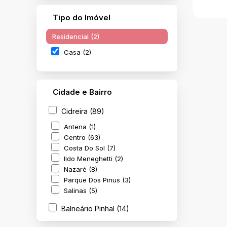
Tipo do Imóvel
Residencial (2)
Casa (2)
Cidade e Bairro
VIA
Cidreira (89)
LOC
C
Antena (1)
São 
Centro (63)
Costa Do Sol (7)
Ildo Meneghetti (2)
Nazaré (8)
Parque Dos Pinus (3)
Salinas (5)
Balneário Pinhal (14)
Centro (6)