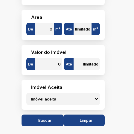
Viamão (3)
Área
Elsa (1)
São Lucas (2)
De
m²
Até
m²
Itaquitinga (1)
Centro (1)
Valor do Imóvel
Alegrete (1)
De
Até
Centro (1)
Caxias do Sul (1)
São Caetano (1)
Imóvel Aceita
Gravataí (1)
Imóvel aceita
Parque Ipiranga (1)
Osório (1)
Buscar
Limpar
Laranjeiras (1)