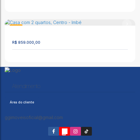
EXCELENTE RESIDENCIA MOBILIADA EM REGIÃO TRANQUILA
NO CENTRO DE IMBÉ
CEP: 95625-000
,
Rua Getulio Vargas
,
N°:
904
,
Centro
,
Imbé
,
Casa
Rio Grande do Sul
,
Brasil
1654
R$
859.000,00
3
1
1
Casa com 3 quartos - Imbé
CEP: 95625-000
,
Getúlio Vargas
,
N°:
1161
,
Imbé
,
Rio Grande do
Sul
,
Brasil
Atendimento
3
2
2
Área do cliente
ggimoveisoficial@gmail.com
Casa com 2 quartos, Centro - Imbé
CEP: 95625-000
,
Avenida São Luiz
,
N°:
876
,
Centro
,
Imbé
,
Rio
Grande do Sul
,
Brasil