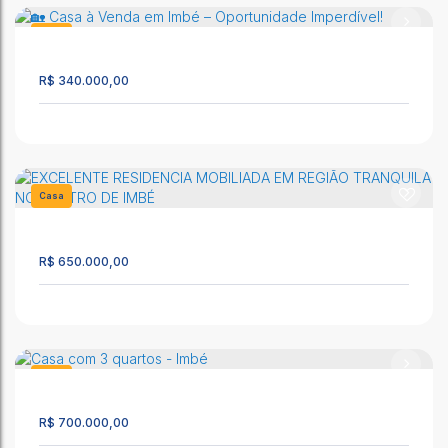
Casa
893
R$
340.000,00
CASA À VENDA/ IMBÉ- RS
CEP: 95625-000
,
Rua 3
,
N°:
345
,
Imbé
,
Rio Grande do Sul
,
Casa
Brasil
1669
3
1
1
R$
650.000,00
🏡 Casa à Venda em Imbé – Oportunidade Imperdível!
CEP: 95625-000
,
Rua Santa Terezinha
,
Santa Terezinha (Distrito)
,
Imbé
,
Rio Grande do Sul
,
Brasil
Casa
1637
150m²
2
1
1
R$
700.000,00