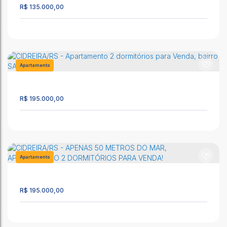
798
R$
135.000,00
85m²
2
1
1
Apartamento em Cidreira-Rs
CEP: 95595-000
,
Altemar Dutra
,
N°:
610
,
Salinas
,
Cidreira
,
Rio
Apartamento
Grande do Sul
,
Brasil
1646
3
2
1
R$
195.000,00
Cidreira - Apto com Vista para o Mar a Venda #Exclusividade
CEP: 95595-000
,
Rua Altemar Dutra
,
N°:
1920
,
Apto 105
,
Salinas
,
Cidreira
,
Rio Grande do Sul
,
Brasil
Apartamento
1283
34m²
1
1
1
R$
195.000,00
CIDREIRA/RS - Apartamento 2 dormitórios para Venda, bairro