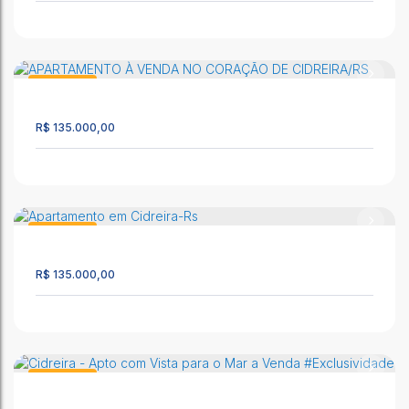
Apartamento com 1 quarto, Salinas - Cidreira
CEP: 95595-000
,
Rua Altemar Dutra
,
N°:
691
,
ap 01
,
Salinas
,
Apartamento
Cidreira
,
Rio Grande do Sul
,
Brasil
2604
R$
135.000,00
60m²
1
1
1
CIDREIRA - APARTAMENTO COM VISTA PARA O MAR
CEP: 95595-000
,
Rua Altemar Dutra
,
N°:
1920
,
Apto 104
,
Cidreira
Apartamento
,
Rio Grande do Sul
,
Brasil
2575
R$
135.000,00
53m²
1
1
1
APARTAMENTO À VENDA NO CORAÇÃO DE CIDREIRA/RS
CEP: 95595-000
,
Avenida Mostardeiros
,
N°:
3704
,
AP 310
,
Apartamento
Centro
,
Cidreira
,
Rio Grande do Sul
,
Brasil