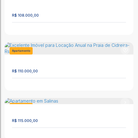
1239
29m²
1
1
1
R$
108.000,00
APTO EM CIDREIRA, PERTINHO DO MAR
CEP: 95595-000
,
Rua Manoel Braz de Lima
,
N°:
5063
,
Apto 203
,
Salinas
,
Cidreira
,
Rio Grande do Sul
,
Brasil
Apartamento
1501
31m²
1
1
1
R$
110.000,00
CIDREIRA/RS- APARTAMENTO SEMIMOBILIADO A BEIRA MAR,
NO CENTRO DA CIDADE!!!
CEP: 95595-000
,
BORGES DE MEDEIROS
,
N°:
1098
,
Apto 09, 2°
andar
,
Centro
,
Cidreira
,
Rio Grande do Sul
,
Brasil
Apartamento
2438
60m²
1
1
R$
115.000,00