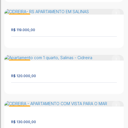
Excelente Imóvel para Locação Anual na Praia de Cidreira-Rs!
CEP: 95595-000
,
José Maria de Abreu
,
N°:
04
,
Casa 04
,
Cidreira
Apartamento
,
Rio Grande do Sul
,
Brasil
1335
R$
119.000,00
70m²
2
1
1
Apartamento em Salinas
CEP: 95595-000
,
Rua Altemar Dutra
,
N°:
1834
,
Cidreira
,
Rio
Apartamento
Grande do Sul
,
Brasil
2533
R$
120.000,00
2
1
1
CIDREIRA- RS APARTAMENTO EM SALINAS
CEP: 95595-000
,
Rua Altemar Dutra
,
N°:
1824
,
33_1-1070950
,
Apartamento
Salinas
,
Cidreira
,
Rio Grande do Sul
,
Brasil
2370
R$
130.000,00
39m²
1
1