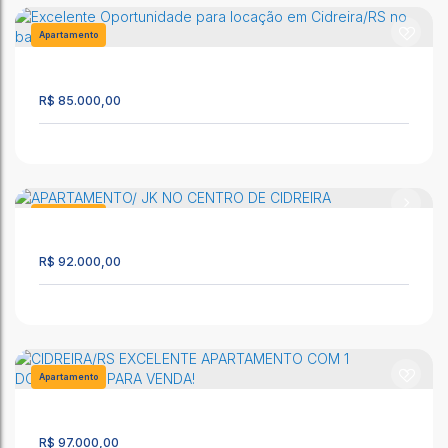
Apartamento
216
R$
85.000,00
Excelente apartamento a venda em Cidreira/RS.
CEP: 95595-000
,
Rua Altemar Dutra
,
N°:
1972
,
Apto 107
,
Cidreira
,
Rio Grande do Sul
,
Brasil
Apartamento
2411
29m²
1
1
1
R$
92.000,00
Excelente Oportunidade para locação em Cidreira/RS no
bairro Salinas!
CEP: 95595-000
,
2A
,
N°:
543
,
Cidreira
,
Rio Grande do Sul
,
Apartamento
Brasil
87
31m²
2
1
1
R$
97.000,00