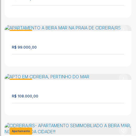
APARTAMENTO/ JK NO CENTRO DE CIDREIRA
CEP: 95595-000
,
Av. Mostardeiro
,
N°:
3868
,
Centro
,
Cidreira
,
Rio Grande do Sul
,
Brasil
Apartamento
1443
1
R$
99.000,00
CIDREIRA/RS EXCELENTE APARTAMENTO COM 1
DORMITÓRIO PARA VENDA!
CEP: 95595-000
,
Rua Altemar Dutra
,
N°:
1862
,
apto 202
,
Cidreira
Apartamento
,
Rio Grande do Sul
,
Brasil
2550
R$
108.000,00
1
1
1
APARTAMENTO A BEIRA MAR NA PRAIA DE CIDREIRA/RS
CEP: 95595-000
,
Rua Altemar Dutra
,
N°:
1972
,
Apto 102
,
Salinas
Apartamento
,
Cidreira
,
Rio Grande do Sul
,
Brasil