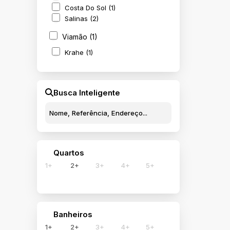
Costa Do Sol (1)
Salinas (2)
Viamão (1)
Krahe (1)
Busca Inteligente
Quartos
1+
2+
3+
4+
5+
Banheiros
1+
2+
3+
4+
5+