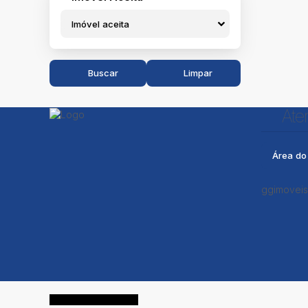
Imóvel aceita
Buscar
Limpar
Ate
Área do 
ggimoveis