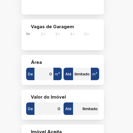
Vagas de Garagem
1+
2+
3+
4+
5+
Área
De
m²
Até
m²
Valor do Imóvel
De
Até
Imóvel Aceita