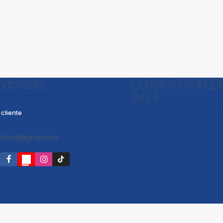
ndimento
Contatos (51)9802
2424
cliente
oficial@gmail.com