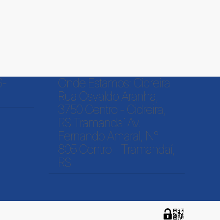
6-
Onde Estamos: Cidreira
Rua Osvaldo Aranha,
3750 Centro - Cidreira,
RS Tramandaí Av.
Fernando Amaral, N°
805 Centro - Tramandaí,
RS