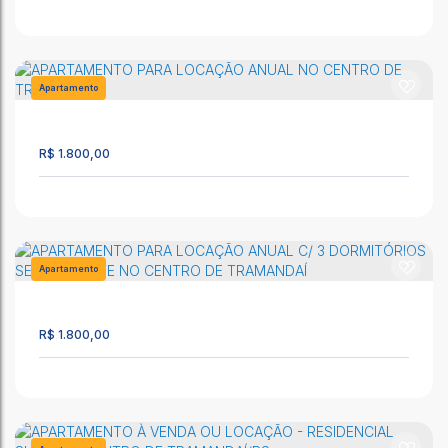
APARTAMENTO PARA LOCAÇÃO ANUAL COM 2
DORMITÓRIOS NO CENTRO DE TRAMANDAÍ
CEP: 95590-000
,
Av. Fernandes Bastos
,
N°:
340
,
Apto 203
,
Centro
,
Tramandaí
,
Rio Grande do Sul
,
Brasil
Apartamento
2599
R$
1.800,00
APARTAMENTO MOBILIADO COM 2 DORMITÓRIOS EM
CIDREIRA/RS
CEP: 95595-000
,
Rua Padre Batista Reus (Rua 47)
,
Apto 01
,
Salinas
,
Cidreira
,
Rio Grande do Sul
,
Brasil
Apartamento
2567
2
1
R$
1.800,00
APARTAMENTO PARA LOCAÇÃO ANUAL NO CENTRO DE
TRAMANDAÍ
CEP: 95590-000
,
Av. Fernando Amaral
,
N°:
805
,
Apto. 1102
,
Centro
,
Tramandaí
,
Rio Grande do Sul
,
Brasil