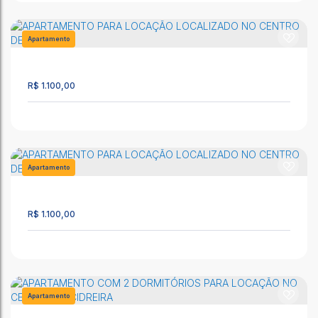
Apartamento
2394
R$
1.100,00
Excelente Imóvel para Locação Anual na Praia de Cidreira-Rs!
CEP: 95595-000
,
José Maria de Abreu
,
N°:
04
,
Casa 04
,
Cidreira
,
Rio Grande do Sul
,
Brasil
Apartamento
2393
70m²
2
1
1
R$
1.100,00
APARTAMENTO PARA LOCAÇÃO LOCALIZADO NO CENTRO
DE CIDREIRA
CEP: 95595-000
,
Rua Fausto Borba Prates
,
N°:
3695, Apto 03
,
Centro
,
Cidreira
,
Rio Grande do Sul
,
Brasil
Apartamento