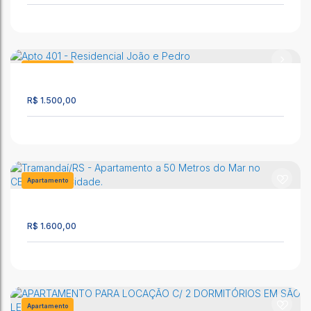
APARTAMENTO NO CENTRO DE CIDREIRA - Residencial João
e Pedro
CEP: 95595-000
,
Av. Mostardeiro
,
N°:
3081
,
Apto 301 - 4° andar
,
Apartamento
Centro
,
Cidreira
,
Rio Grande do Sul
,
Brasil
1
R$
1.500,00
1
1
1
Apto 302 - Residencial João e Pedro
CEP: 95595-000
,
Av. Mostardeiro
,
N°:
3081
,
Apto 302 - 3° Andar
,
Apartamento
Centro
,
Cidreira
,
Rio Grande do Sul
,
Brasil
242
50 ~ 51m²
1
1
1
R$
1.600,00
Apto 401 - Residencial João e Pedro
CEP: 95595-000
,
Av. Mostardeiro
,
N°:
3081
,
Apto 401 - 4° andar
,
Centro
,
Cidreira
,
Rio Grande do Sul
,
Brasil
Apartamento