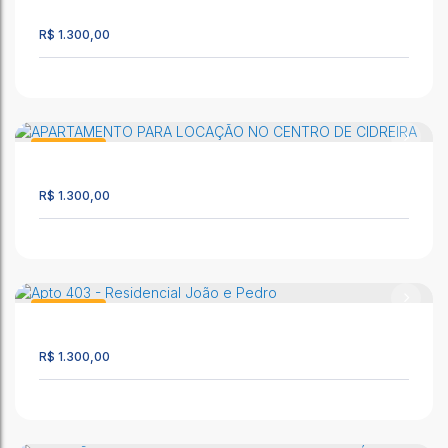
2392
68m²
2
1
1
R$
1.300,00
APARTAMENTO PARA LOCAÇÃO LOCALIZADO NO CENTRO
DE CIDREIRA
CEP: 95595-000
,
Rua Fausto Borba Prates
,
N°:
3695, Apto 04
,
Centro
,
Cidreira
,
Rio Grande do Sul
,
Brasil
Apartamento
2391
68m²
2
1
1
R$
1.300,00
APARTAMENTO COM 2 DORMITÓRIOS PARA LOCAÇÃO NO
CENTRO DE CIDREIRA
CEP: 95595-000
,
Rua Fausto Borba Prates
,
N°:
3695, Apto 06
,
Apartamento
Centro
,
Cidreira
,
Rio Grande do Sul
,
Brasil
2359
R$
1.300,00
68m²
2
1
1
APARTAMENTO PARA LOCAÇÃO NO CENTRO DE CIDREIRA