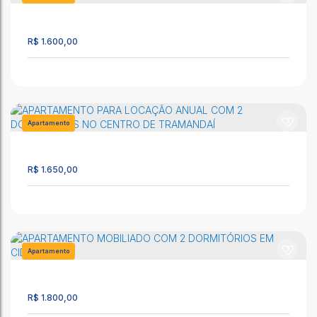
2580
1
1
1
R$
1.600,00
Tramandaí/RS - Apartamento a 50 Metros do Mar no CENTRO
da Cidade.
CEP: 95590-000
,
3 de Outubro
,
N°:
1736
,
Apartamento térreo
,
Tramandaí
,
Rio Grande do Sul
,
Brasil
Apartamento
2568
90m²
3
2
R$
1.650,00
APARTAMENTO PARA LOCAÇÃO C/ 2 DORMITÓRIOS EM SÃO
LEOPOLDO
CEP: 93135-040
,
Rua Picada Capivara
,
N°:
30
,
Apto. 71
,
Campina
,
São Leopoldo
,
Rio Grande do Sul
,
Brasil
Apartamento
2402
2
1
1
R$
1.800,00