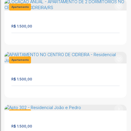
CEP: 95595-000
,
Rua Fausto Borba Prates
,
N°:
3695, Apto 05
,
Apartamento
Centro
,
Cidreira
,
Rio Grande do Sul
,
Brasil
636
68m²
2
1
1
R$
1.500,00
Apto 403 - Residencial João e Pedro
CEP: 95595-000
,
Av. Mostardeiro
,
N°:
3081
,
Apto 403
,
Centro
,
Cidreira
,
Rio Grande do Sul
,
Brasil
Apartamento
2399
50 ~ 51m²
1
1
1
R$
1.500,00
LOCAÇÃO ANUAL - APARTAMENTO DE 2 DORMITÓRIOS NO
CENTRO DE CIDREIRA/RS
CEP: 95595-000
,
Mostardeiro
,
N°:
3435
,
Apto 2
,
Centro
,
Cidreira
,
Rio Grande do Sul
,
Brasil
Apartamento
2360
100m²
2
2
R$
1.500,00