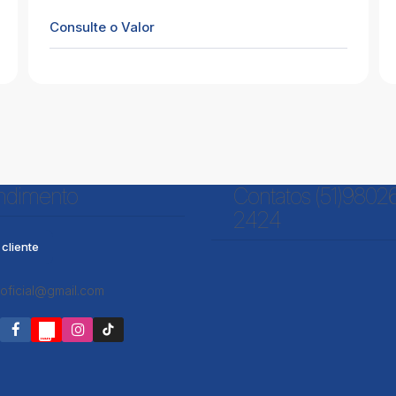
210
Consulte o Valor
ndimento
Contatos (51)9802
2424
Casa com 2 Dormitórios para Locação
cliente
CEP: 95595-000
,
Cauby Aracauna da Silveira
,
N°:
1884
,
Locação
,
Cidreira
,
Rio Grande do Sul
,
oficial@gmail.com
Brasil
80m²
2
1
2