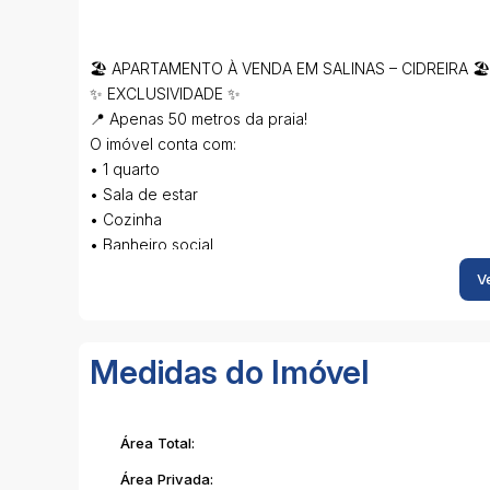
🏖️ APARTAMENTO À VENDA EM SALINAS – CIDREIRA 🏖️
✨ EXCLUSIVIDADE ✨
📍 Apenas 50 metros da praia!
O imóvel conta com:
• 1 quarto
• Sala de estar
• Cozinha
• Banheiro social
• Garagem
Ve
🌊 Localizado em ótima região de Salinas, perfeito par
✅ Excelente opção para morar ou veranear
✅ Próximo ao mar
Medidas do Imóvel
✅ Ótimo custo-benefício
Entre em contato e agende sua visita!
Área Total:
Área Privada: