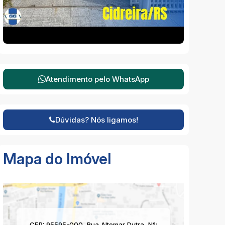
Atendimento pelo
WhatsApp
Dúvidas? Nós ligamos!
Mapa do Imóvel
CEP: 95595-000
,
Rua Altemar Dutra
,
N°: