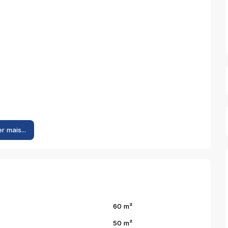
r mais...
a quem busca tranquilidade, qualidade de vida e praticidade.
60 m²
50 m²