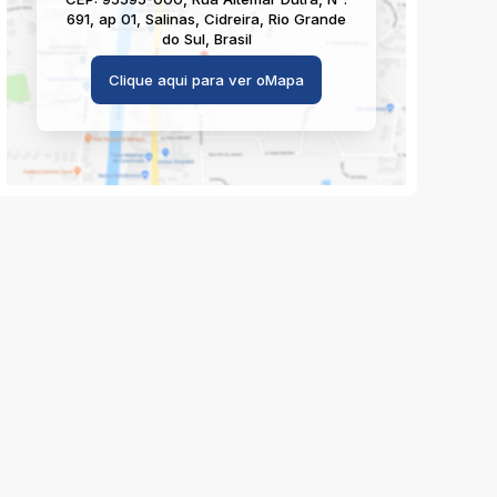
691
,
ap 01
,
Salinas
,
Cidreira
,
Rio Grande
do Sul
,
Brasil
Clique aqui para ver o
Mapa